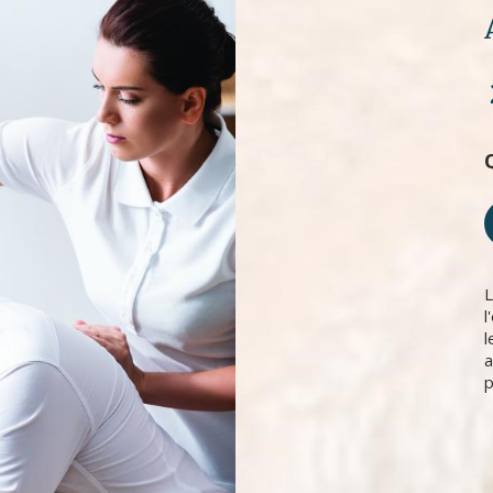
L
l
l
a
p